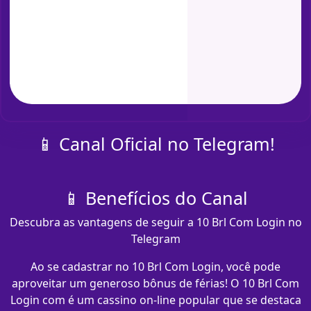
📱 Canal Oficial no Telegram!
📱 Benefícios do Canal
Descubra as vantagens de seguir a 10 Brl Com Login no
Telegram
Ao se cadastrar no 10 Brl Com Login, você pode
aproveitar um generoso bônus de férias! O 10 Brl Com
Login com​ é um cassino on-line popular que se destaca