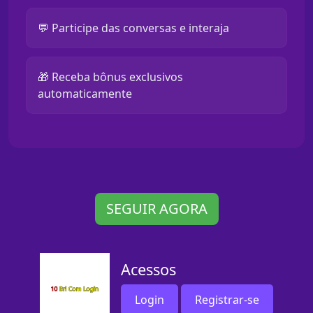
💬 Participe das conversas e interaja
🎁 Receba bônus exclusivos
automaticamente
SEGUIR AGORA
Acessos
Login
Registrar-se