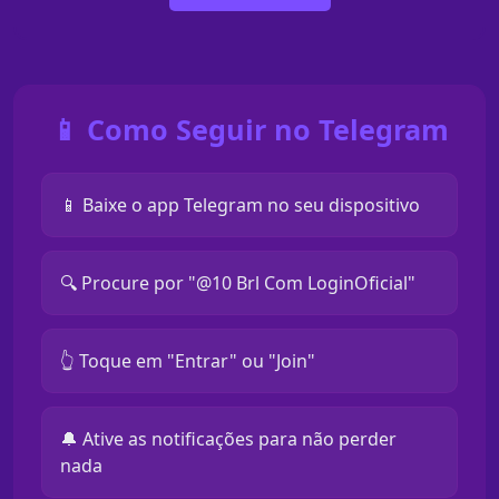
📱 Como Seguir no Telegram
📱 Baixe o app Telegram no seu dispositivo
🔍 Procure por "@10 Brl Com LoginOficial"
👆 Toque em "Entrar" ou "Join"
🔔 Ative as notificações para não perder
nada