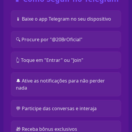
📱 Baixe o app Telegram no seu dispositivo
🔍 Procure por "@20BrOficial"
👆 Toque em "Entrar" ou "Join"
🔔 Ative as notificações para não perder
nada
💬 Participe das conversas e interaja
🎁 Receba bônus exclusivos