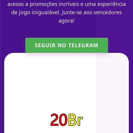
acesso a promoções incríveis e uma experiência
de jogo inigualável. Junte-se aos vencedores
agora!
SEGUIR NO TELEGRAM