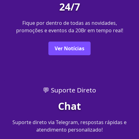
24/7
Fique por dentro de todas as novidades,
promoções e eventos da 20Br em tempo real!
Ver Notícias
💬 Suporte Direto
Chat
Suporte direto via Telegram, respostas rápidas e
atendimento personalizado!