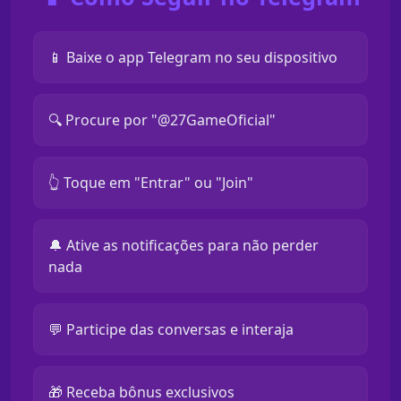
📱 Baixe o app Telegram no seu dispositivo
🔍 Procure por "@27GameOficial"
👆 Toque em "Entrar" ou "Join"
🔔 Ative as notificações para não perder
nada
💬 Participe das conversas e interaja
🎁 Receba bônus exclusivos