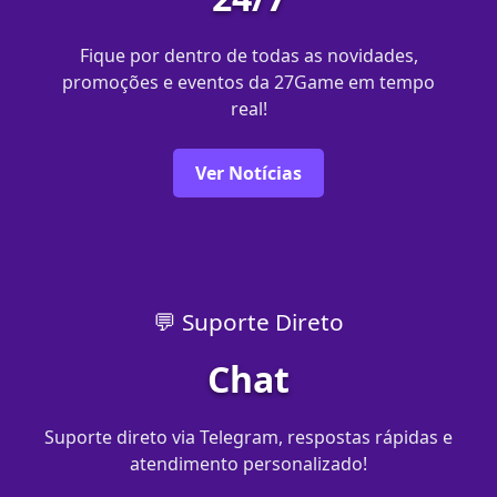
Fique por dentro de todas as novidades,
promoções e eventos da 27Game em tempo
real!
Ver Notícias
💬 Suporte Direto
Chat
Suporte direto via Telegram, respostas rápidas e
atendimento personalizado!