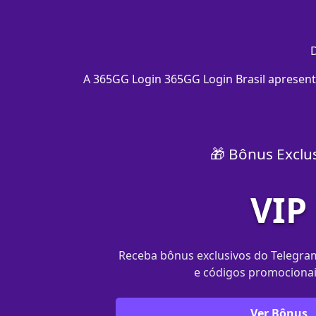
D
A 365GG Login 365GG Login Brasil apresenta
🎁 Bônus Exclu
VIP
Receba bônus exclusivos do Telegra
e códigos promocionai
Ver Bônus