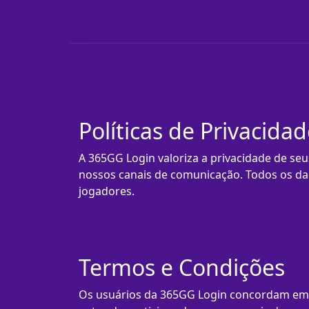
Políticas de Privacida
A 365GG Login valoriza a privacidade de se
nossos canais de comunicação. Todos os dad
jogadores.
Termos e Condições
Os usuários da 365GG Login concordam em r