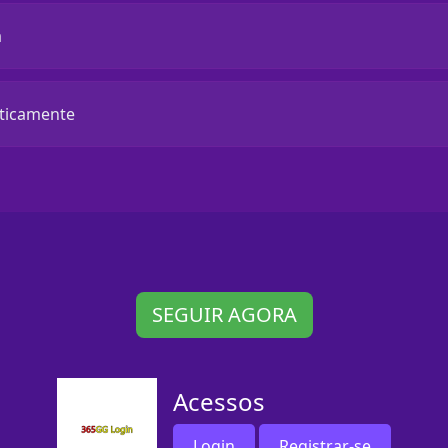
a
aticamente
SEGUIR AGORA
Acessos
Login
Registrar-se