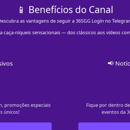
📱 Benefícios do Canal
escubra as vantagens de seguir a 365GG Login no Telegr
 caça-níqueis sensacionais — dos clássicos aos vídeos com
sivos
📢 Notí
m, promoções especiais
Fique por dentro d
s únicos!
eventos da 3