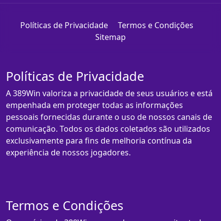
Políticas de Privacidade
Termos e Condições
Sitemap
Políticas de Privacidade
A 389Win valoriza a privacidade de seus usuários e está
empenhada em proteger todas as informações
pessoais fornecidas durante o uso de nossos canais de
comunicação. Todos os dados coletados são utilizados
exclusivamente para fins de melhoria contínua da
experiência de nossos jogadores.
Termos e Condições