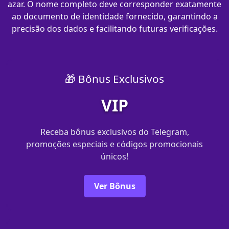
azar. O nome completo deve corresponder exatamente
ao documento de identidade fornecido, garantindo a
precisão dos dados e facilitando futuras verificações.
🎁 Bônus Exclusivos
VIP
Receba bônus exclusivos do Telegram,
promoções especiais e códigos promocionais
únicos!
Ver Bônus