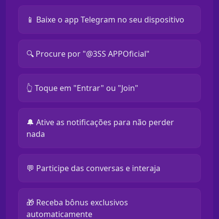
📱 Baixe o app Telegram no seu dispositivo
🔍 Procure por "@3SS APPOficial"
👆 Toque em "Entrar" ou "Join"
🔔 Ative as notificações para não perder
nada
💬 Participe das conversas e interaja
🎁 Receba bônus exclusivos
automaticamente