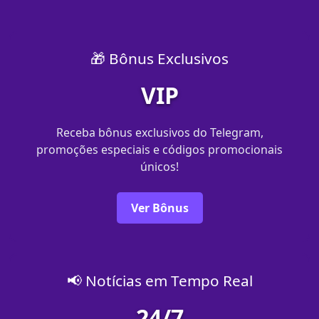
🎁 Bônus Exclusivos
VIP
Receba bônus exclusivos do Telegram,
promoções especiais e códigos promocionais
únicos!
Ver Bônus
📢 Notícias em Tempo Real
24/7