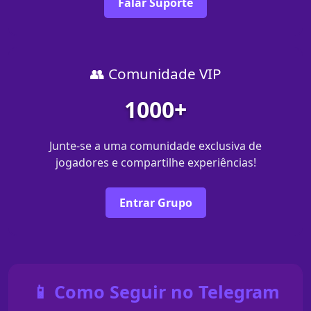
Falar Suporte
👥 Comunidade VIP
1000+
Junte-se a uma comunidade exclusiva de
jogadores e compartilhe experiências!
Entrar Grupo
📱 Como Seguir no Telegram