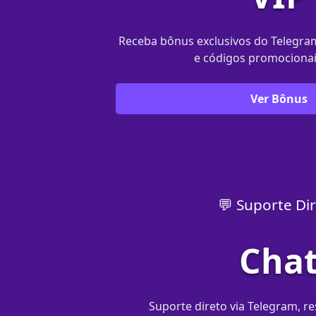
Receba bônus exclusivos do Telegra
e códigos promocionai
Ver Bônus
💬 Suporte Di
Cha
Suporte direto via Telegram, r