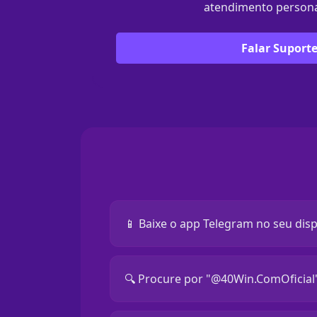
atendimento persona
Falar Suport
📱 Baixe o app Telegram no seu disp
🔍 Procure por "@40Win.ComOficial