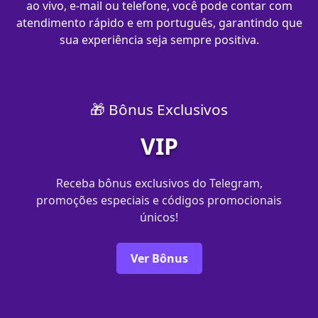
ao vivo, e-mail ou telefone, você pode contar com
atendimento rápido e em português, garantindo que
sua experiência seja sempre positiva.
🎁 Bônus Exclusivos
VIP
Receba bônus exclusivos do Telegram,
promoções especiais e códigos promocionais
únicos!
Ver Bônus