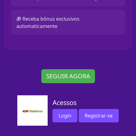
🎁 Receba bônus exclusivos
automaticamente
SEGUIR AGORA
Acessos
Login
Registrar-se