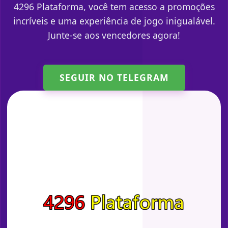
4296 Plataforma, você tem acesso a promoções
incríveis e uma experiência de jogo inigualável.
Junte-se aos vencedores agora!
SEGUIR NO TELEGRAM