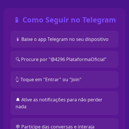
📱 Como Seguir no Telegram
📱 Baixe o app Telegram no seu dispositivo
🔍 Procure por "@4296 PlataformaOficial"
👆 Toque em "Entrar" ou "Join"
🔔 Ative as notificações para não perder
nada
💬 Participe das conversas e interaja