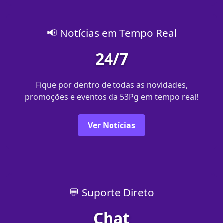
📢 Notícias em Tempo Real
24/7
Fique por dentro de todas as novidades,
promoções e eventos da 53Pg em tempo real!
Ver Notícias
💬 Suporte Direto
Chat