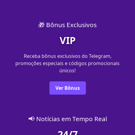
🎁 Bônus Exclusivos
VIP
Receba bônus exclusivos do Telegram,
promoções especiais e códigos promocionais
únicos!
Ver Bônus
📢 Notícias em Tempo Real
24/7