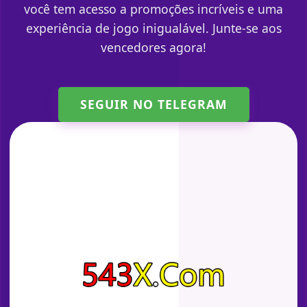
você tem acesso a promoções incríveis e uma
experiência de jogo inigualável. Junte-se aos
vencedores agora!
SEGUIR NO TELEGRAM