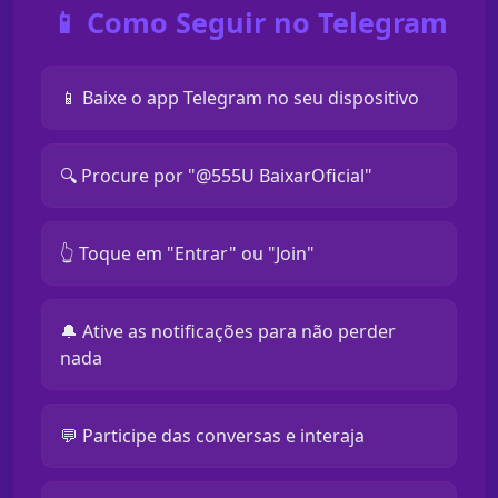
📱 Como Seguir no Telegram
📱 Baixe o app Telegram no seu dispositivo
🔍 Procure por "@555U BaixarOficial"
👆 Toque em "Entrar" ou "Join"
🔔 Ative as notificações para não perder
nada
💬 Participe das conversas e interaja