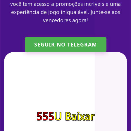
você tem acesso a promoções incríveis e uma
experiência de jogo inigualável. Junte-se aos
vencedores agora!
SEGUIR NO TELEGRAM