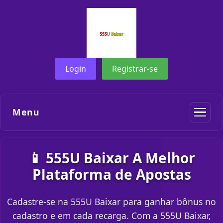
Login
Registrar-se
Menu
📱 555U Baixar A Melhor
Plataforma de Apostas
Cadastre-se na 555U Baixar para ganhar bônus no
cadastro e em cada recarga. Com a 555U Baixar,