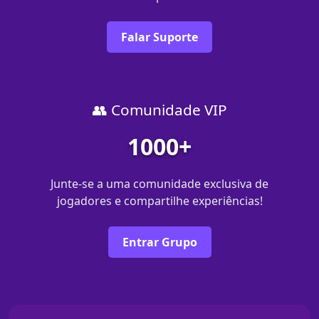
Falar Suporte
👥 Comunidade VIP
1000+
Junte-se a uma comunidade exclusiva de
jogadores e compartilhe experiências!
Entrar Grupo