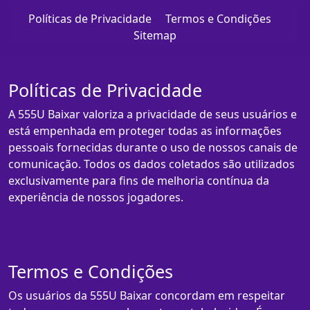
Políticas de Privacidade
Termos e Condições
Sitemap
Políticas de Privacidade
A 555U Baixar valoriza a privacidade de seus usuários e
está empenhada em proteger todas as informações
pessoais fornecidas durante o uso de nossos canais de
comunicação. Todos os dados coletados são utilizados
exclusivamente para fins de melhoria contínua da
experiência de nossos jogadores.
Termos e Condições
Os usuários da 555U Baixar concordam em respeitar