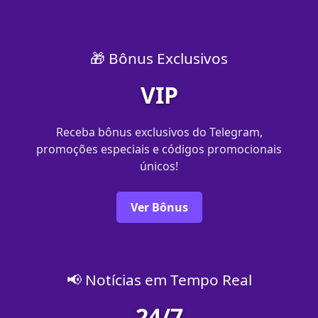
🎁 Bônus Exclusivos
VIP
Receba bônus exclusivos do Telegram,
promoções especiais e códigos promocionais
únicos!
Ver Bônus
📢 Notícias em Tempo Real
24/7