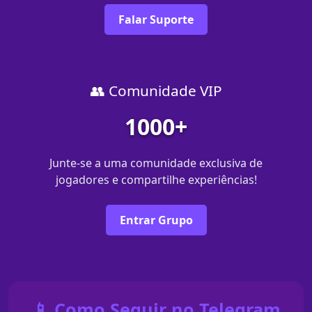
Falar Suporte
👥 Comunidade VIP
1000+
Junte-se a uma comunidade exclusiva de
jogadores e compartilhe experiências!
Entrar Grupo
📱 Como Seguir no Telegram