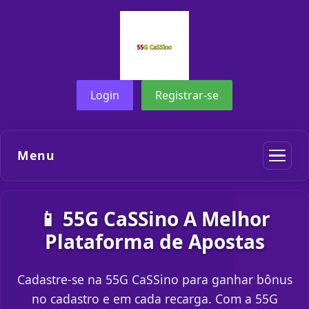
Login
Registrar-se
Menu
📱 55G CaSSino A Melhor
Plataforma de Apostas
Cadastre-se na 55G CaSSino para ganhar bônus
no cadastro e em cada recarga. Com a 55G