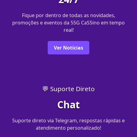
Fique por dentro de todas as novidades,
promoções e eventos da 55G CaSSino em tempo
real!
Ver Notícias
💬 Suporte Direto
Chat
Suporte direto via Telegram, respostas rápidas e
atendimento personalizado!