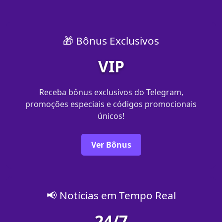
🎁 Bônus Exclusivos
VIP
Receba bônus exclusivos do Telegram,
promoções especiais e códigos promocionais
únicos!
Ver Bônus
📢 Notícias em Tempo Real
24/7