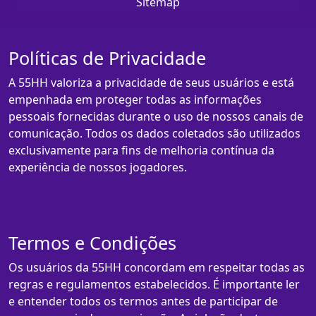
Sitemap
Políticas de Privacidade
A 55HH valoriza a privacidade de seus usuários e está
empenhada em proteger todas as informações
pessoais fornecidas durante o uso de nossos canais de
comunicação. Todos os dados coletados são utilizados
exclusivamente para fins de melhoria contínua da
experiência de nossos jogadores.
Termos e Condições
Os usuários da 55HH concordam em respeitar todas as
regras e regulamentos estabelecidos. É importante ler
e entender todos os termos antes de participar de