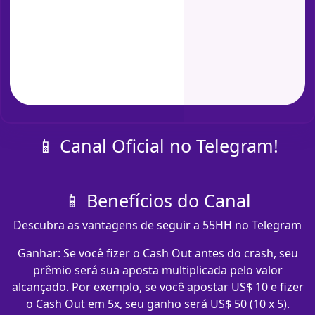
📱 Canal Oficial no Telegram!
📱 Benefícios do Canal
Descubra as vantagens de seguir a 55HH no Telegram
Ganhar: Se você fizer o Cash Out antes do crash, seu
prêmio será sua aposta multiplicada pelo valor
alcançado. Por exemplo, se você apostar US$ 10 e fizer
o Cash Out em 5x, seu ganho será US$ 50 (10 x 5).