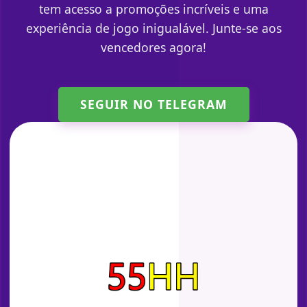
tem acesso a promoções incríveis e uma
experiência de jogo inigualável. Junte-se aos
vencedores agora!
SEGUIR NO TELEGRAM