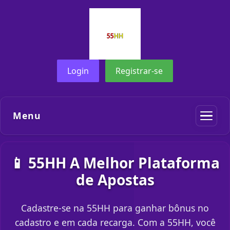
Login
Registrar-se
Menu
📱 55HH A Melhor Plataforma
de Apostas
Cadastre-se na 55HH para ganhar bônus no
cadastro e em cada recarga. Com a 55HH, você