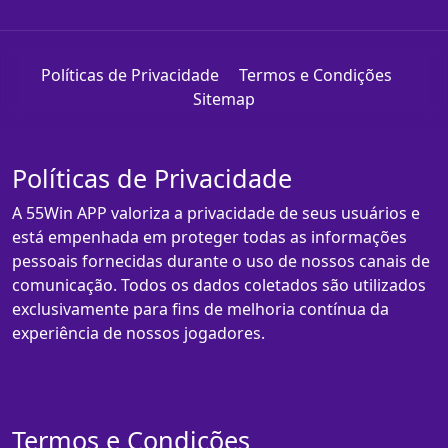
Políticas de Privacidade
Termos e Condições
Sitemap
Políticas de Privacidade
A 55Win APP valoriza a privacidade de seus usuários e
está empenhada em proteger todas as informações
pessoais fornecidas durante o uso de nossos canais de
comunicação. Todos os dados coletados são utilizados
exclusivamente para fins de melhoria contínua da
experiência de nossos jogadores.
Termos e Condições