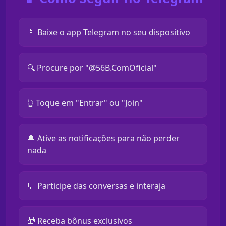
📱 Baixe o app Telegram no seu dispositivo
🔍 Procure por "@56B.ComOficial"
👆 Toque em "Entrar" ou "Join"
🔔 Ative as notificações para não perder
nada
💬 Participe das conversas e interaja
🎁 Receba bônus exclusivos