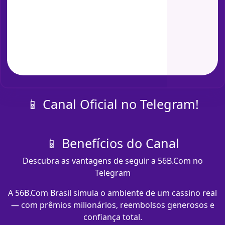
📱 Canal Oficial no Telegram!
📱 Benefícios do Canal
Descubra as vantagens de seguir a 56B.Com no
Telegram
A 56B.Com Brasil simula o ambiente de um cassino real
— com prêmios milionários, reembolsos generosos e
confiança total.