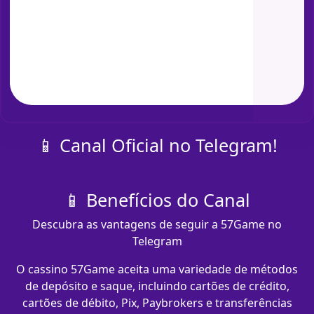
📱 Canal Oficial no Telegram!
📱 Benefícios do Canal
Descubra as vantagens de seguir a 57Game no
Telegram
O cassino 57Game aceita uma variedade de métodos
de depósito e saque, incluindo cartões de crédito,
cartões de débito, Pix, Paybrokers e transferências