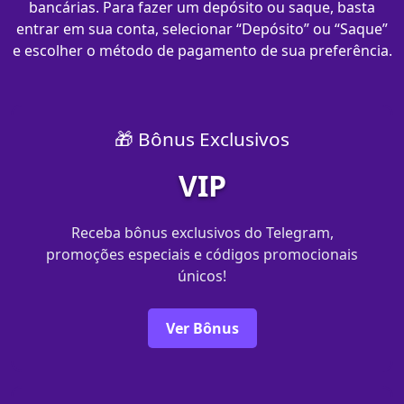
bancárias. Para fazer um depósito ou saque, basta
entrar em sua conta, selecionar “Depósito” ou “Saque”
e escolher o método de pagamento de sua preferência.
🎁 Bônus Exclusivos
VIP
Receba bônus exclusivos do Telegram,
promoções especiais e códigos promocionais
únicos!
Ver Bônus