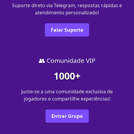
Suporte direto via Telegram, respostas rápidas e
atendimento personalizado!
Falar Suporte
👥 Comunidade VIP
1000+
Junte-se a uma comunidade exclusiva de
jogadores e compartilhe experiências!
Entrar Grupo