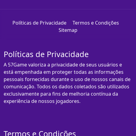
Políticas de Privacidade
Termos e Condições
Sitemap
Políticas de Privacidade
A 57Game valoriza a privacidade de seus usuários e
está empenhada em proteger todas as informações
pessoais fornecidas durante o uso de nossos canais de
comunicação. Todos os dados coletados são utilizados
exclusivamente para fins de melhoria contínua da
experiência de nossos jogadores.
Termos e Condições