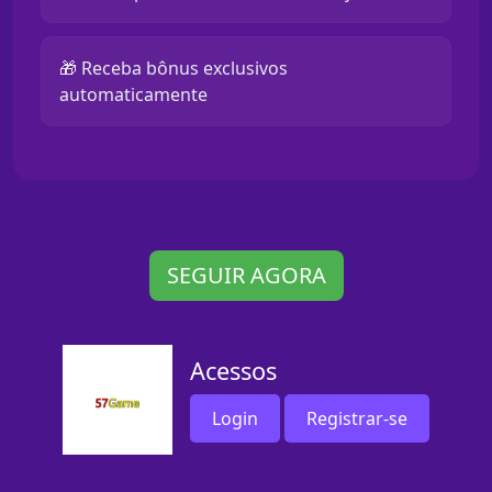
🎁 Receba bônus exclusivos
automaticamente
SEGUIR AGORA
Acessos
Login
Registrar-se