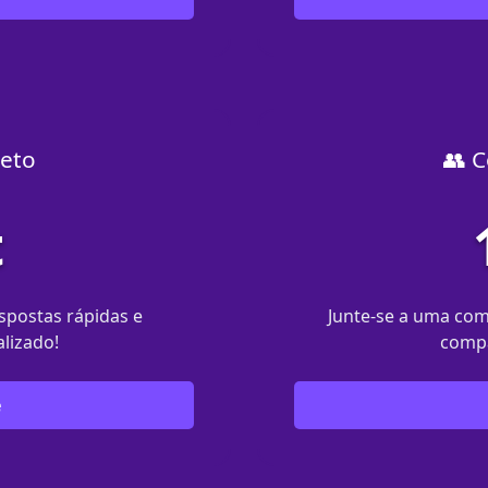
reto
👥 
t
espostas rápidas e
Junte-se a uma com
lizado!
compa
e