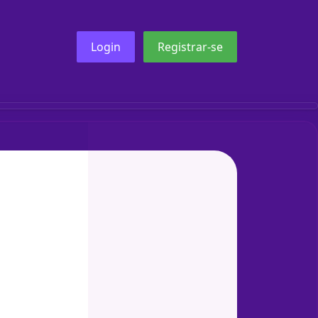
Login
Registrar-se