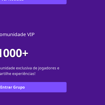
Comunidade VIP
1000+
unidade exclusiva de jogadores e
rtilhe experiências!
Entrar Grupo