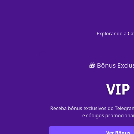
Explorando a Ca
🎁 Bônus Exclu
VIP
Receba bônus exclusivos do Telegra
e códigos promocionai
Ver Bônus