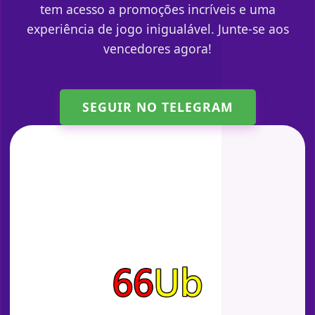
tem acesso a promoções incríveis e uma
experiência de jogo inigualável. Junte-se aos
vencedores agora!
SEGUIR NO TELEGRAM