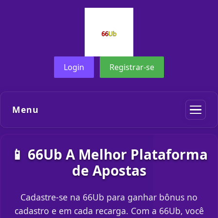
Login
Registrar-se
Menu
📱 66Ub A Melhor Plataforma
de Apostas
Cadastre-se na 66Ub para ganhar bônus no
cadastro e em cada recarga. Com a 66Ub, você