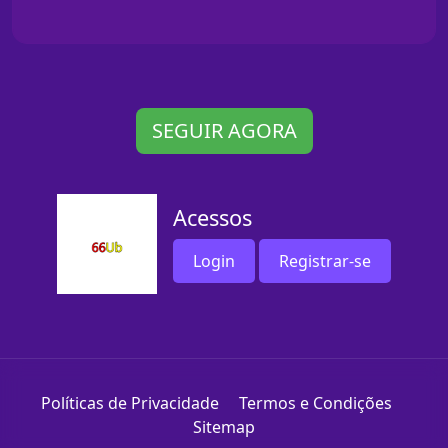
SEGUIR AGORA
Acessos
Login
Registrar-se
Políticas de Privacidade
Termos e Condições
Sitemap