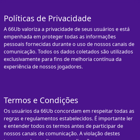
Políticas de Privacidade
A 66Ub valoriza a privacidade de seus usuários e está
empenhada em proteger todas as informações
pessoais fornecidas durante o uso de nossos canais de
comunicação. Todos os dados coletados são utilizados
exclusivamente para fins de melhoria contínua da
experiência de nossos jogadores.
Termos e Condições
Os usuários da 66Ub concordam em respeitar todas as
regras e regulamentos estabelecidos. É importante ler
e entender todos os termos antes de participar de
nossos canais de comunicação. A violação destes