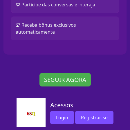
💬 Participe das conversas e interaja
🎁 Receba bônus exclusivos
automaticamente
SEGUIR AGORA
Acessos
Login
Registrar-se