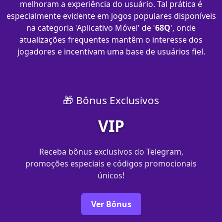
melhoram a experiência do usuário. Tal prática é
especialmente evidente em jogos populares disponíveis
na categoria 'Aplicativo Móvel' de '
68Q
', onde
atualizações frequentes mantêm o interesse dos
jogadores e incentivam uma base de usuários fiel.
🎁 Bônus Exclusivos
VIP
Receba bônus exclusivos do Telegram,
promoções especiais e códigos promocionais
únicos!
Ver Bônus