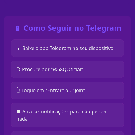
📱 Como Seguir no Telegram
📱 Baixe o app Telegram no seu dispositivo
🔍 Procure por "@68QOficial"
👆 Toque em "Entrar" ou "Join"
🔔 Ative as notificações para não perder
nada