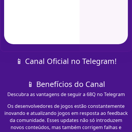
📱 Canal Oficial no Telegram!
📱 Benefícios do Canal
Descubra as vantagens de seguir a 68Q no Telegram
Os desenvolvedores de jogos estão constantemente
inovando e atualizando jogos em resposta ao feedback
da comunidade. Esses updates não só introduzem
novos conteúdos, mas também corrigem falhas e