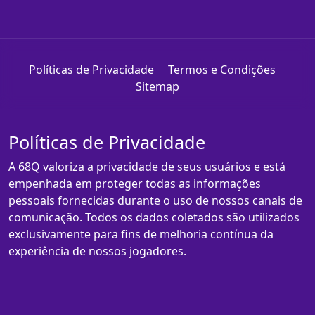
Políticas de Privacidade
Termos e Condições
Sitemap
Políticas de Privacidade
A 68Q valoriza a privacidade de seus usuários e está
empenhada em proteger todas as informações
pessoais fornecidas durante o uso de nossos canais de
comunicação. Todos os dados coletados são utilizados
exclusivamente para fins de melhoria contínua da
experiência de nossos jogadores.