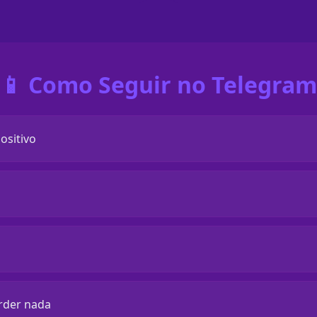
📱 Como Seguir no Telegram
ositivo
erder nada