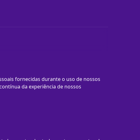
ssoais fornecidas durante o uso de nossos
 contínua da experiência de nossos