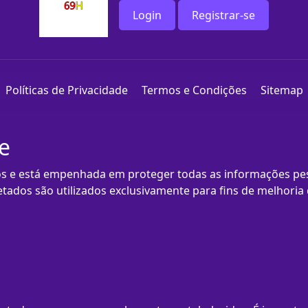
Login
Registrar-se
Políticas de Privacidade
Termos e Condições
Sitemap
de
ios e está empenhada em proteger todas as informações pe
tados são utilizados exclusivamente para fins de melhoria