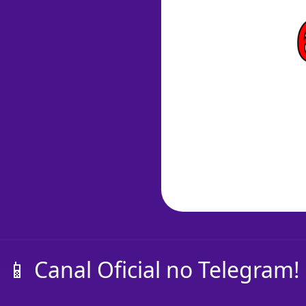
📱 Canal Oficial no Telegram!