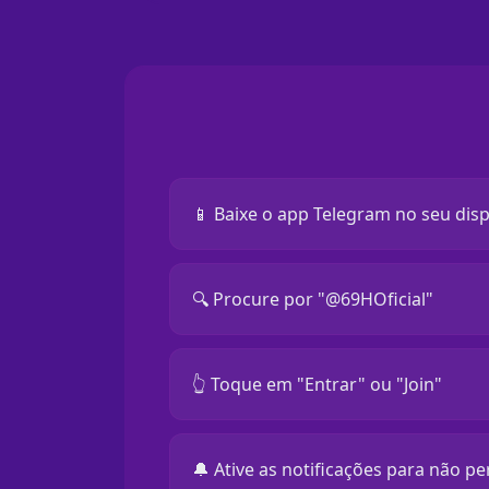
📱 Baixe o app Telegram no seu disp
🔍 Procure por "@69HOficial"
👆 Toque em "Entrar" ou "Join"
🔔 Ative as notificações para não p