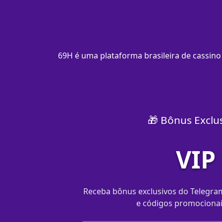
69H é uma plataforma brasileira de cassin
🎁 Bônus Exclu
VIP
Receba bônus exclusivos do Telegra
e códigos promocionai