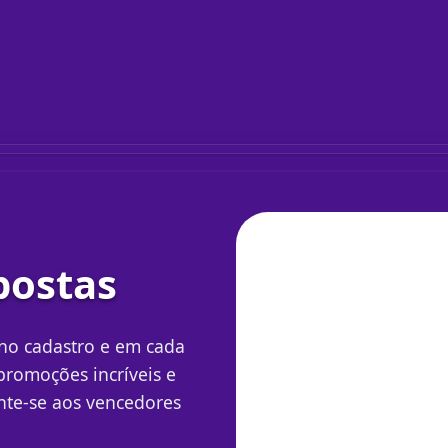
postas
no cadastro e em cada
promoções incríveis e
unte-se aos vencedores