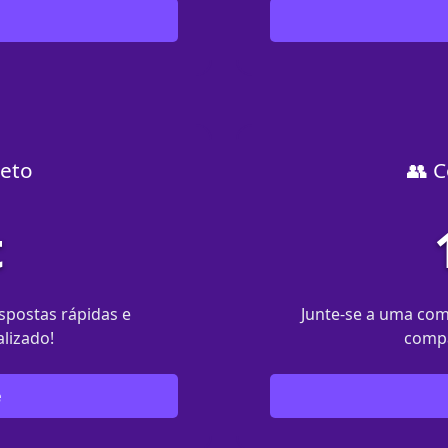
reto
👥 
t
espostas rápidas e
Junte-se a uma com
lizado!
compa
e