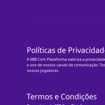
Políticas de Privacida
A 6BB Com Plataforma valoriza a privacida
o uso de nossos canais de comunicação. Tod
nossos jogadores.
Termos e Condições