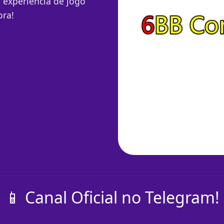
 experiência de jogo
ora!
📱 Canal Oficial no Telegram!