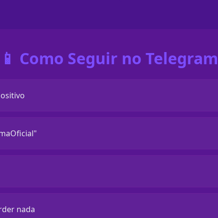
📱 Como Seguir no Telegram
ositivo
maOficial"
erder nada