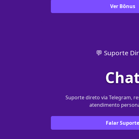
Ver Bônus
💬 Suporte Di
Cha
Suporte direto via Telegram, r
atendimento persona
Falar Suport