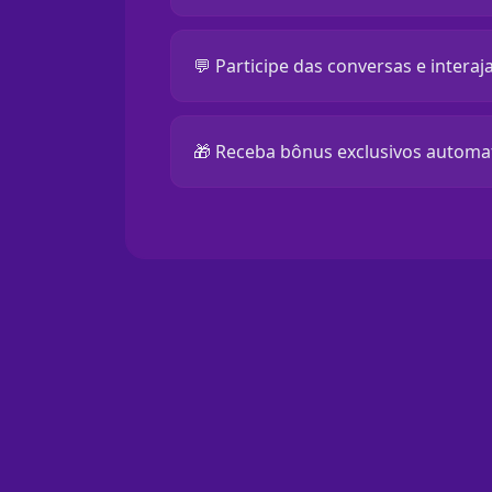
💬 Participe das conversas e interaj
🎁 Receba bônus exclusivos autom