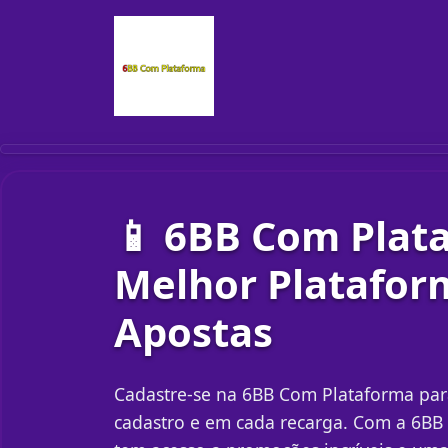
📱 6BB Com Plat
Melhor Platafor
Apostas
Cadastre-se na 6BB Com Plataforma pa
cadastro e em cada recarga. Com a 6BB