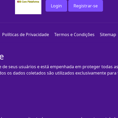
Login
Registrar-se
Políticas de Privacidade
Termos e Condições
Sitemap
de
de de seus usuários e está empenhada em proteger todas a
os os dados coletados são utilizados exclusivamente para 