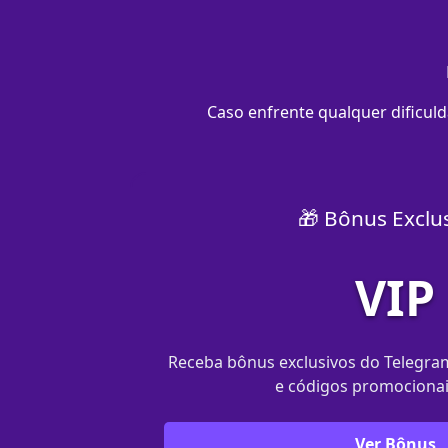
Caso enfrente qualquer dificuld
🎁 Bônus Exclu
VIP
Receba bônus exclusivos do Telegra
e códigos promocionai
Ver Bônus