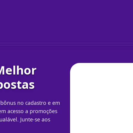
Melhor
postas
 bônus no cadastro e em
tem acesso a promoções
ualável. Junte-se aos