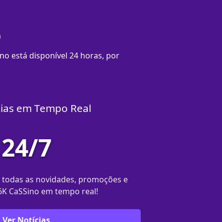
m
no está disponível 24 horas, por
cias em Tempo Real
24/7
e todas as novidades, promoções e
6K CaSSino em tempo real!
Ver Notícias