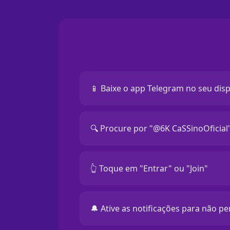
📱 Baixe o app Telegram no seu disp
🔍 Procure por "@6K CaSSinoOficial
👆 Toque em "Entrar" ou "Join"
🔔 Ative as notificações para não p