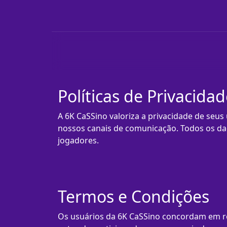
Políticas de Privacida
A 6K CaSSino valoriza a privacidade de seu
nossos canais de comunicação. Todos os dad
jogadores.
Termos e Condições
Os usuários da 6K CaSSino concordam em res