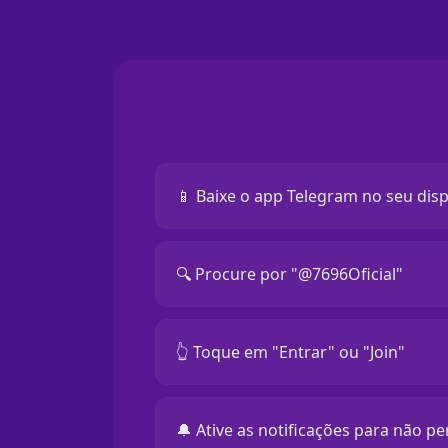
📱 Baixe o app Telegram no seu disp
🔍 Procure por "@7696Oficial"
👆 Toque em "Entrar" ou "Join"
🔔 Ative as notificações para não p