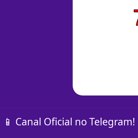
📱 Canal Oficial no Telegram!