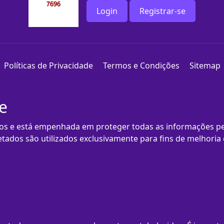
Login
Registrar-se
Políticas de Privacidade
Termos e Condições
Sitemap
de
rios e está empenhada em proteger todas as informações p
tados são utilizados exclusivamente para fins de melhoria