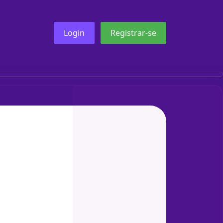
Login
Registrar-se