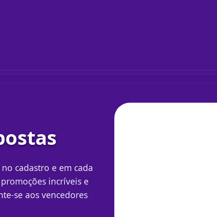
postas
 no cadastro e em cada
 promoções incríveis e
unte-se aos vencedores