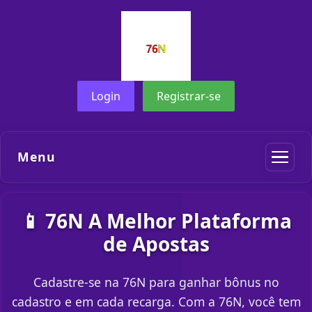
Login
Registrar-se
Menu
📱 76N A Melhor Plataforma
de Apostas
Cadastre-se na 76N para ganhar bônus no
cadastro e em cada recarga. Com a 76N, você tem