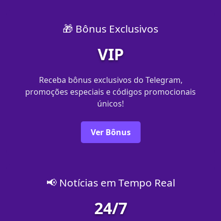
🎁 Bônus Exclusivos
VIP
Receba bônus exclusivos do Telegram,
promoções especiais e códigos promocionais
únicos!
Ver Bônus
📢 Notícias em Tempo Real
24/7