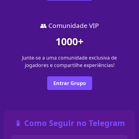
👥 Comunidade VIP
1000+
Junte-se a uma comunidade exclusiva de
jogadores e compartilhe experiências!
Entrar Grupo
📱 Como Seguir no Telegram