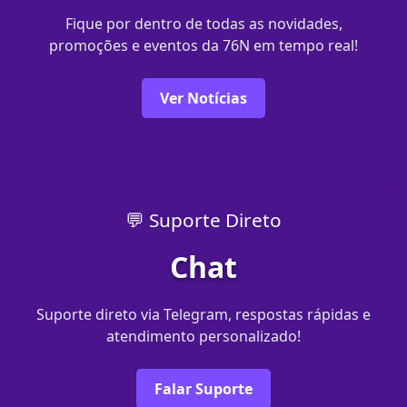
Fique por dentro de todas as novidades,
promoções e eventos da 76N em tempo real!
Ver Notícias
💬 Suporte Direto
Chat
Suporte direto via Telegram, respostas rápidas e
atendimento personalizado!
Falar Suporte