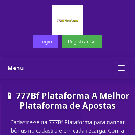
Login
Registrar-se
Menu
📱 777Bf Plataforma A Melhor
Plataforma de Apostas
Cadastre-se na 777Bf Plataforma para ganhar
bônus no cadastro e em cada recarga. Com a