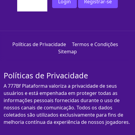
Login
Registrar-se
Políticas de Privacidade
Termos e Condições
Sitemap
Políticas de Privacidade
A 777Bf Plataforma valoriza a privacidade de seus
usuários e está empenhada em proteger todas as
informações pessoais fornecidas durante o uso de
nossos canais de comunicação. Todos os dados
coletados são utilizados exclusivamente para fins de
melhoria contínua da experiência de nossos jogadores.