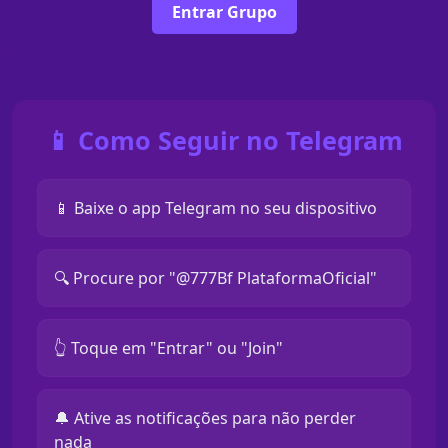
Entrar Grupo
📱 Como Seguir no Telegram
📱 Baixe o app Telegram no seu dispositivo
🔍 Procure por "@777Bf PlataformaOficial"
👆 Toque em "Entrar" ou "Join"
🔔 Ative as notificações para não perder
nada