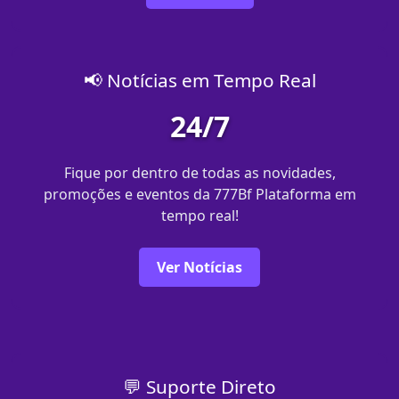
📢 Notícias em Tempo Real
24/7
Fique por dentro de todas as novidades,
promoções e eventos da 777Bf Plataforma em
tempo real!
Ver Notícias
💬 Suporte Direto