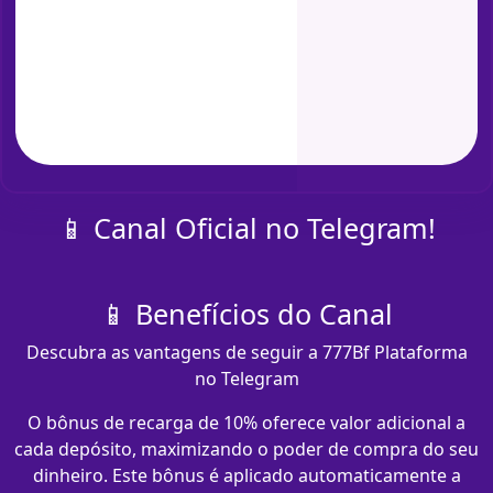
📱 Canal Oficial no Telegram!
📱 Benefícios do Canal
Descubra as vantagens de seguir a 777Bf Plataforma
no Telegram
O bônus de recarga de 10% oferece valor adicional a
cada depósito, maximizando o poder de compra do seu
dinheiro. Este bônus é aplicado automaticamente a