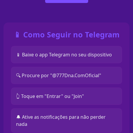
📱 Como Seguir no Telegram
📱 Baixe o app Telegram no seu dispositivo
🔍 Procure por "@777Dna.ComOficial"
👆 Toque em "Entrar" ou "Join"
🔔 Ative as notificações para não perder
nada