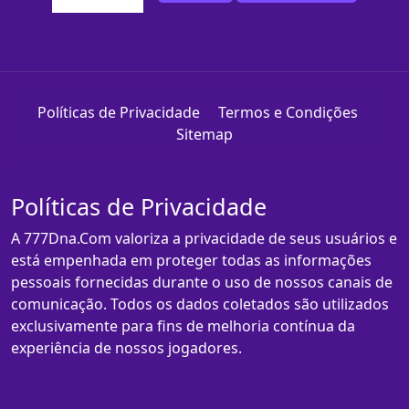
Políticas de Privacidade
Termos e Condições
Sitemap
Políticas de Privacidade
A 777Dna.Com valoriza a privacidade de seus usuários e
está empenhada em proteger todas as informações
pessoais fornecidas durante o uso de nossos canais de
comunicação. Todos os dados coletados são utilizados
exclusivamente para fins de melhoria contínua da
experiência de nossos jogadores.