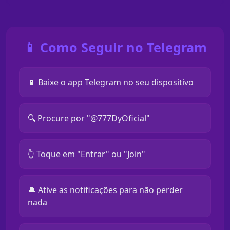
📱 Como Seguir no Telegram
📱 Baixe o app Telegram no seu dispositivo
🔍 Procure por "@777DyOficial"
👆 Toque em "Entrar" ou "Join"
🔔 Ative as notificações para não perder
nada