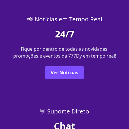
📢 Notícias em Tempo Real
24/7
Fique por dentro de todas as novidades,
promoções e eventos da 777Dy em tempo real!
Ver Notícias
💬 Suporte Direto
Chat