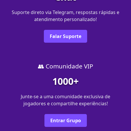
Suporte direto via Telegram, respostas rápidas e
atendimento personalizado!
Falar Suporte
👥 Comunidade VIP
1000+
Junte-se a uma comunidade exclusiva de
jogadores e compartilhe experiências!
Entrar Grupo