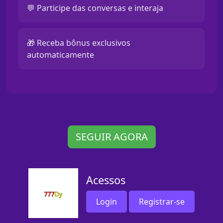
💬 Participe das conversas e interaja
🎁 Receba bônus exclusivos
automaticamente
SEGUIR AGORA
Acessos
Login
Registrar-se