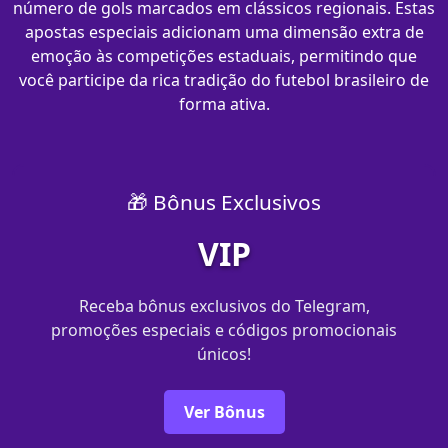
número de gols marcados em clássicos regionais. Estas
apostas especiais adicionam uma dimensão extra de
emoção às competições estaduais, permitindo que
você participe da rica tradição do futebol brasileiro de
forma ativa.
🎁 Bônus Exclusivos
VIP
Receba bônus exclusivos do Telegram,
promoções especiais e códigos promocionais
únicos!
Ver Bônus