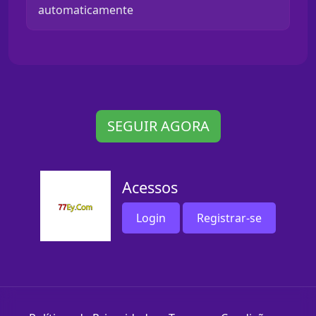
automaticamente
SEGUIR AGORA
Acessos
Login
Registrar-se