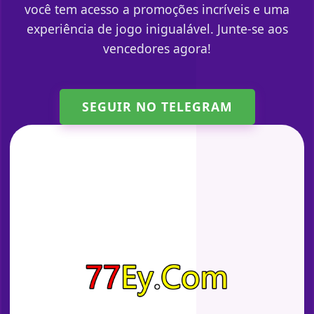
você tem acesso a promoções incríveis e uma
experiência de jogo inigualável. Junte-se aos
vencedores agora!
SEGUIR NO TELEGRAM