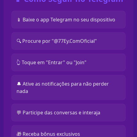
📱 Baixe o app Telegram no seu dispositivo
🔍 Procure por "@77Ey.ComOficial"
👆 Toque em "Entrar" ou "Join"
🔔 Ative as notificações para não perder
nada
💬 Participe das conversas e interaja
🎁 Receba bônus exclusivos