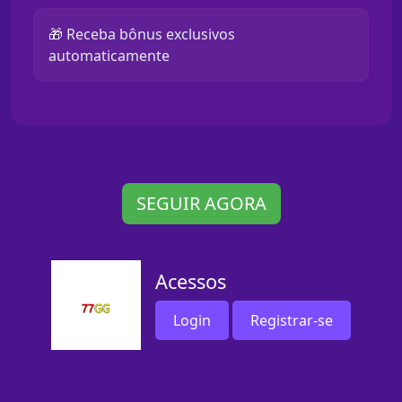
🎁 Receba bônus exclusivos
automaticamente
SEGUIR AGORA
Acessos
Login
Registrar-se