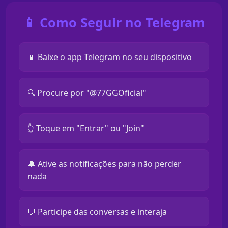
📱 Como Seguir no Telegram
📱 Baixe o app Telegram no seu dispositivo
🔍 Procure por "@77GGOficial"
👆 Toque em "Entrar" ou "Join"
🔔 Ative as notificações para não perder
nada
💬 Participe das conversas e interaja