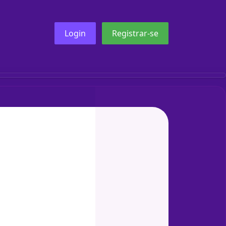
Login
Registrar-se