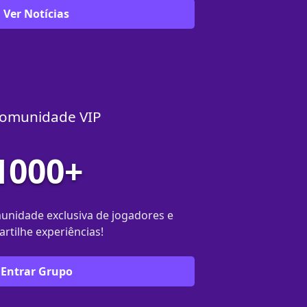
Ver Notícias
Comunidade VIP
1000+
unidade exclusiva de jogadores e
rtilhe experiências!
Entrar Grupo