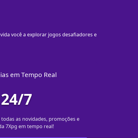
vida você a explorar jogos desafiadores e
cias em Tempo Real
24/7
e todas as novidades, promoções e
da 7Xpg em tempo real!