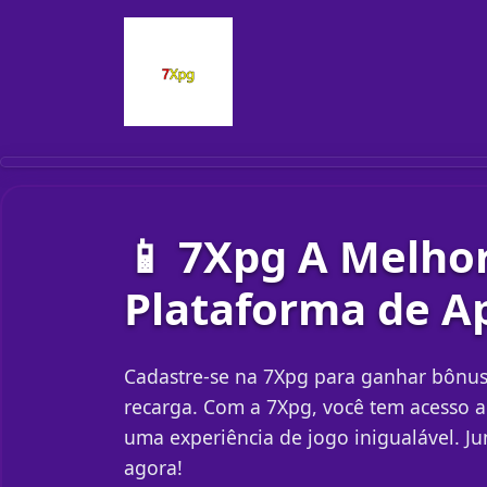
📱 7Xpg A Melho
Plataforma de A
Cadastre-se na 7Xpg para ganhar bônus
recarga. Com a 7Xpg, você tem acesso a
uma experiência de jogo inigualável. J
agora!