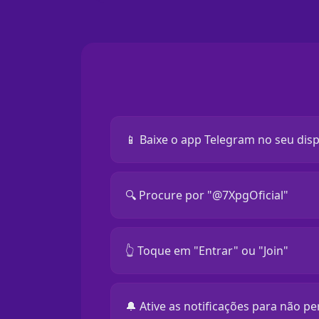
📱 Baixe o app Telegram no seu disp
🔍 Procure por "@7XpgOficial"
👆 Toque em "Entrar" ou "Join"
🔔 Ative as notificações para não p