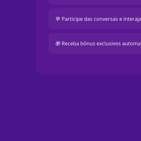
💬 Participe das conversas e interaj
🎁 Receba bônus exclusivos autom