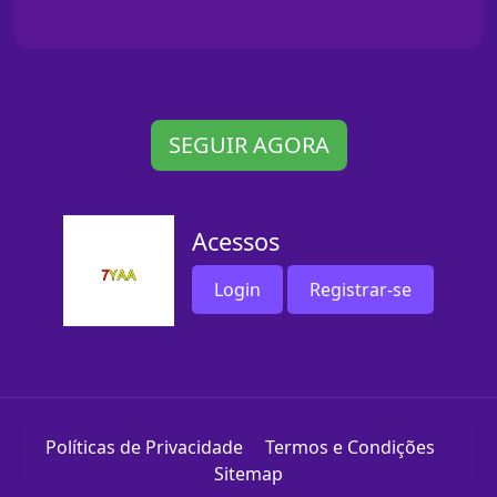
SEGUIR AGORA
Acessos
Login
Registrar-se
Políticas de Privacidade
Termos e Condições
Sitemap