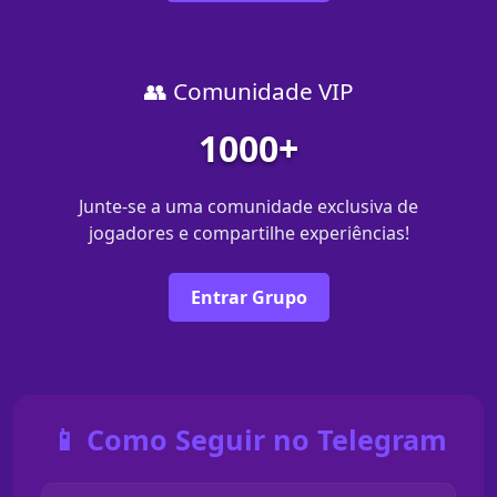
👥 Comunidade VIP
1000+
Junte-se a uma comunidade exclusiva de
jogadores e compartilhe experiências!
Entrar Grupo
📱 Como Seguir no Telegram