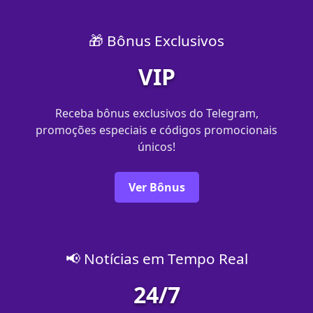
🎁 Bônus Exclusivos
VIP
Receba bônus exclusivos do Telegram,
promoções especiais e códigos promocionais
únicos!
Ver Bônus
📢 Notícias em Tempo Real
24/7