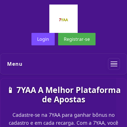
Login
Registrar-se
Menu
📱 7YAA A Melhor Plataforma
de Apostas
Cadastre-se na 7YAA para ganhar bônus no
cadastro e em cada recarga. Com a 7YAA, você