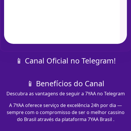
📱 Canal Oficial no Telegram!
📱 Benefícios do Canal
Descubra as vantagens de seguir a 7YAA no Telegram
A 7YAA oferece serviço de excelência 24h por dia —
sempre com o compromisso de ser o melhor cassino
do Brasil através da plataforma 7YAA Brasil .